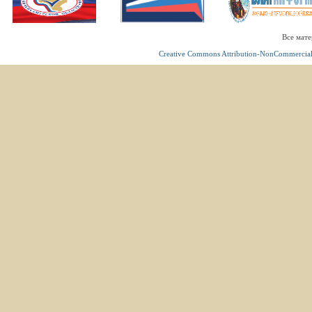
Все мате
Creative Commons Attribution-NonCommercial 