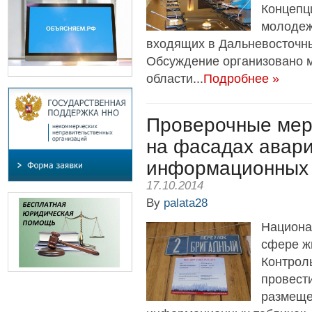
Концепц
молодеж
входящих в Дальневосточны
Обсуждение организовано 
области...
Подробнее »
Проверочные мер
на фасадах авар
информационных 
17.10.2014
By
palata28
Национа
сфере ж
Контрол
провест
размеще