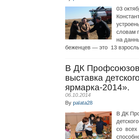
03 октя
Констан
устроен
словам п
на данн
беженцев — это 13 взрослых
В ДК Профсоюзов
выставка детског
ярмарка-2014».
06.10.2014
By
palata28
В ДК Пр
детског
со всех
способн