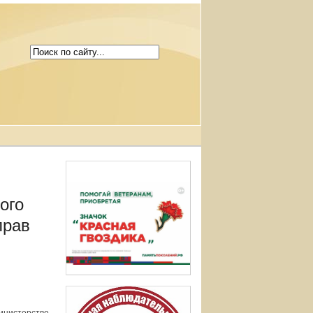
ого
прав