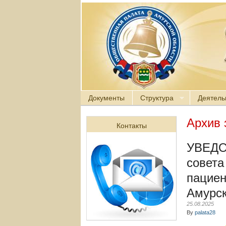
Документы
Структура
Деятель
Архив 
Контакты
УВЕДО
совета
пациен
Амурск
25.08.2025
By
palata28