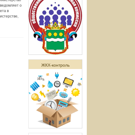
Министерство
уведомляет о
ета в
истерстве,
ЖКХ-контроль