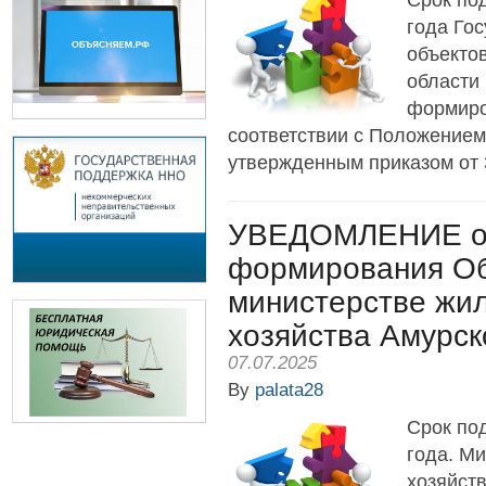
Срок по
года Го
объекто
области
формиро
соответствии с Положением
утвержденным приказом от 3
УВЕДОМЛЕНИЕ о 
формирования Об
министерстве жи
хозяйства Амурск
07.07.2025
By
palata28
Срок по
года. М
хозяйст