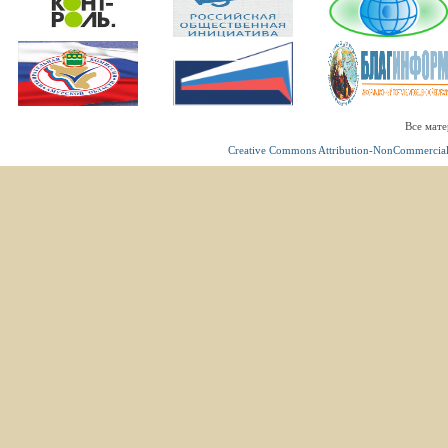
Все мате
Creative Commons Attribution-NonCommercial 