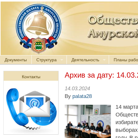
Документы
Структура
Деятельность
Планы раб
Архив за дату:
14.03
Контакты
14.03.2024
By
palata28
14 март
Обществ
избират
выборах
году. В 