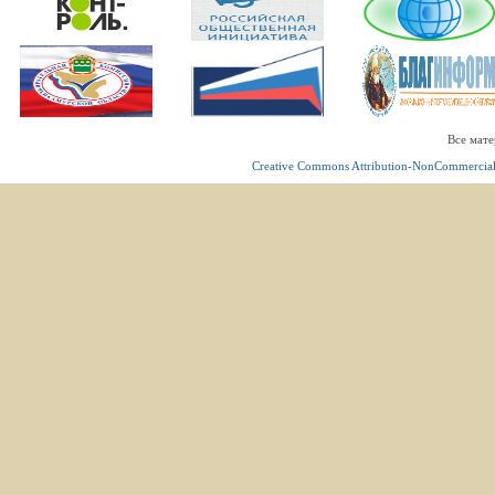
Все мате
Creative Commons Attribution-NonCommercial 