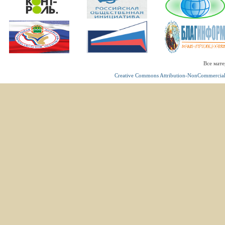
Все мате
Creative Commons Attribution-NonCommercial 