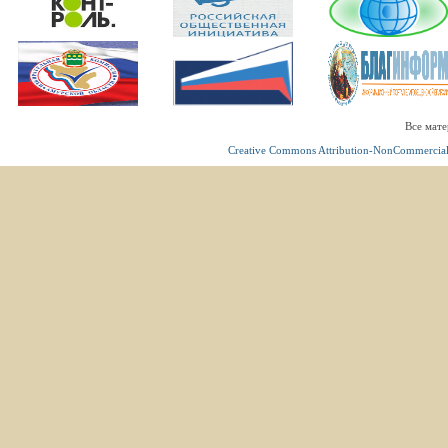
Все мате
Creative Commons Attribution-NonCommercial 