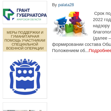
By
palata28
Срок по
2022 го
надзору
благопо
МЕРЫ ПОДДЕРЖКИ И
ГУМАНИТАРНАЯ
(далее 
ПОМОЩЬ УЧАСТНИКАМ
формировании состава Обще
СПЕЦИАЛЬНОЙ
ВОЕННОЙ ОПЕРАЦИИ
Положением об...
Подробнее