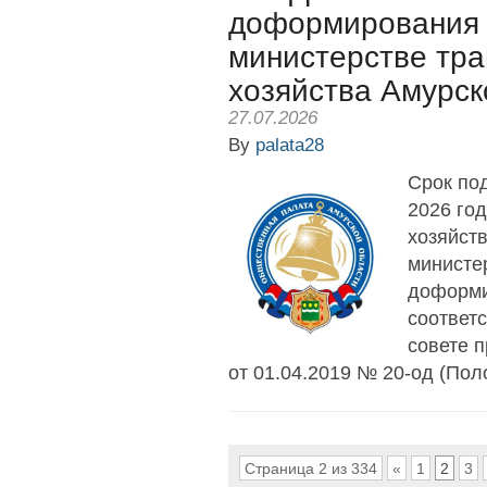
доформирования 
министерстве тра
хозяйства Амурск
27.07.2026
By
palata28
Срок под
2026 го
хозяйст
министе
доформи
соответ
совете 
от 01.04.2019 № 20-од (Пол
Страница 2 из 334
«
1
2
3