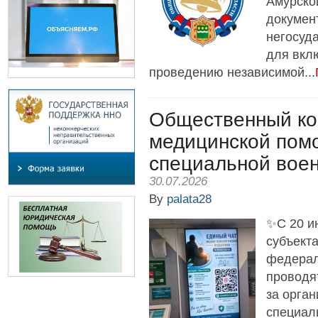
Амурско
докумен
негосуд
для вкл
проведению независимой...
Общественный ко
медицинской пом
специальной вое
30.07.2026
By
palata28
✨С 20 ию
субъект
федерал
проводя
за орга
специал