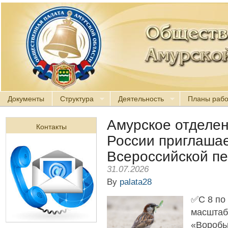
Документы
Структура
Деятельность
Планы раб
Амурское отделе
Контакты
России приглашае
Всероссийской пе
31.07.2026
By
palata28
✅С 8 по 
масштаб
«Воробь