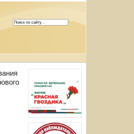
вания
рового