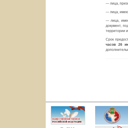
— лица, при
— лица, име
— лица, имею
документ, п
территории и
Срок предос
часов 26 и
дополнительн