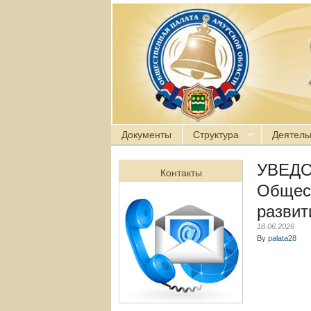
Документы
Структура
Деятель
УВЕДО
Контакты
Общест
развит
18.06.2026
By
palata28