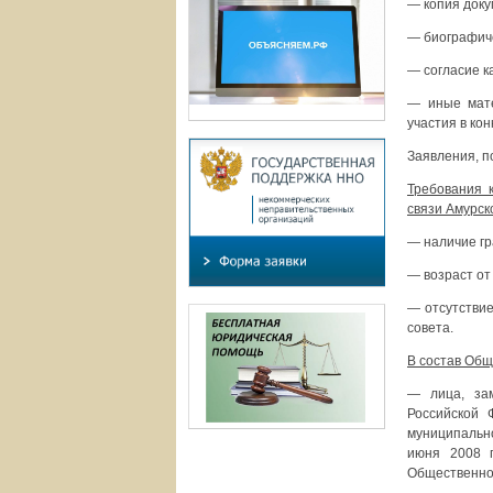
— копия доку
— биографиче
— согласие к
— иные мате
участия в кон
Заявления, п
Требования 
связи Амурск
— наличие гр
— возраст от 
— отсутствие
совета.
В состав Общ
— лица, зам
Российской 
муниципально
июня 2008 
Общественно