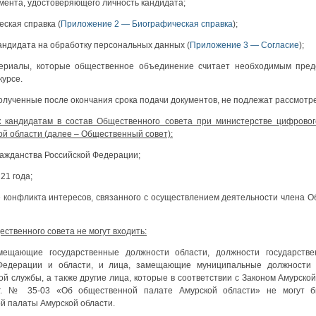
мента, удостоверяющего личность кандидата;
ская справка (
Приложение 2 — Биографическая справка
);
андидата на обработку персональных данных (
Приложение 3 — Согласие
);
риалы, которые общественное объединение считает необходимым пред
курсе.
олученные после окончания срока подачи документов, не подлежат рассмотр
к кандидатам в состав Общественного совета при министерстве цифровог
ой области (далее – Общественный совет):
ажданства Российской Федерации;
21 года;
 конфликта интересов, связанного с осуществлением деятельности члена 
ественного совета не могут входить:
ещающие государственные должности области, должности государств
Федерации и области, и лица, замещающие муниципальные должности
й службы, а также другие лица, которые в соответствии с Законом Амурской
г. № 35-03 «Об общественной палате Амурской области» не могут б
й палаты Амурской области.