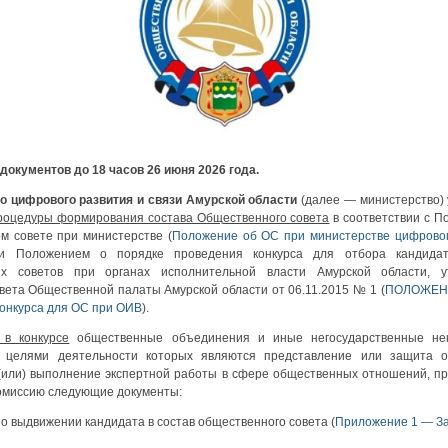
документов до 18 часов 26 июня 2026 года.
о цифрового развития и связи Амурской области
(далее — министерство)
роцедуры формирования состава Общественного совета
в соответствии с П
м совете при министерстве (
Положение об ОС при министерстве цифровог
 и Положением о порядке проведения конкурса для отбора кандидат
ых советов при органах исполнительной власти Амурской области, у
ета Общественной палаты Амурской области от 06.11.2015 № 1 (
ПОЛОЖЕНИ
онкурса для ОС при ОИВ
).
 в конкурсе
общественные объединения и иные негосударственные нек
, целями деятельности которых являются представление или защита 
(или) выполнение экспертной работы в сфере общественных отношений, п
омиссию следующие документы:
о выдвижении кандидата в состав общественного совета (
Приложение 1 — З