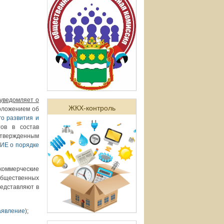
уведомляет о
ЖКХ-контроль
оложением об
о развития и
ов в состав
твержденным
Е о порядке
оммерческие
общественных
редставляют в
аявление
);