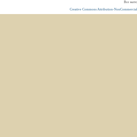
Все мате
Creative Commons Attribution-NonCommercial 