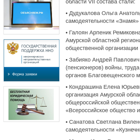
области VII состава стали:
• Дудукалова Ольга Анатол
самодеятельности «Знамя» 
• Галоян Арпеник Ремиковна
Амурской областной регио
общественной организации
• Забияко Андрей Павлович
(пенсионеров) войны, труд
органов Благовещенского м
• Кондрашина Елена Юрьев
организация Амурской обла
общероссийской обществен
«Всероссийское общество 
• Санатова Светлана Вилен
самодеятельности «Кузнеч