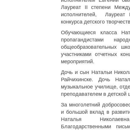
исполнителей Евгений был
Лауреат ІІ степени Межд
исполнителей, Лауреат І
конкурса детского творчест
Обучающиеся класса Нат
пропагандистами наро
общеобразовательных шко
участниками отчетных кон
мероприятий.
Дочь и сын Натальи Никол
Райчихинске. Дочь Ната
музыкальное училище, отд
преподавателем в детской ш
За многолетний добросове
и большой вклад в развити
Наталья Николаевн
Благодарственными пись